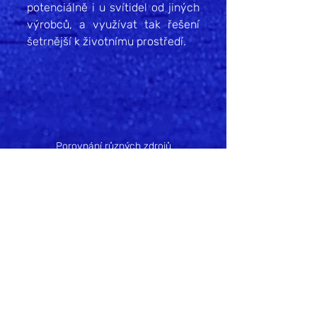
potenciálně i u svítidel od jiných 
výrobců, a využívat tak řešení 
šetrnější k životnímu prostředí.
Porovnání různých zdrojů
Zastoupení světelných zdrojů s 
různým podílem modré složky