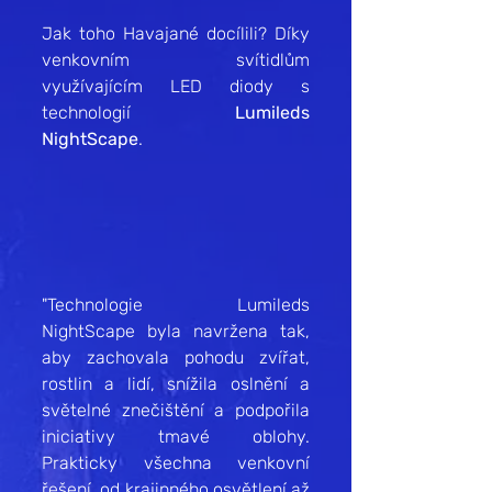
Jak toho Havajané docílili? Díky 
venkovním svítidlům 
využívajícím LED diody s 
technologií 
Lumileds 
NightScape
.
"Technologie Lumileds 
NightScape byla navržena tak, 
aby zachovala pohodu zvířat, 
rostlin a lidí, snížila oslnění a 
světelné znečištění a podpořila 
iniciativy tmavé oblohy. 
Prakticky všechna venkovní 
řešení, od krajinného osvětlení až 