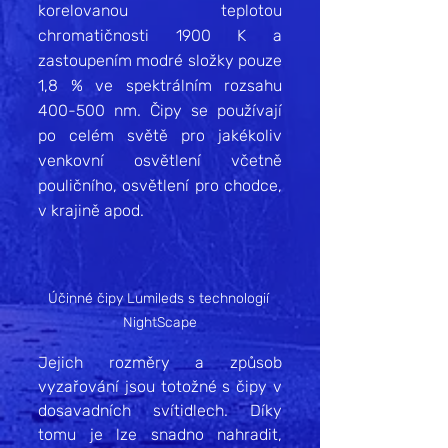
korelovanou teplotou 
chromatičnosti 1900 K a 
zastoupením modré složky pouze 
1,8 % ve spektrálním rozsahu 
400-500 nm. Čipy se používají 
po celém světě pro jakékoliv 
venkovní osvětlení včetně 
pouličního, osvětlení pro chodce, 
v krajině apod.
Účinné čipy Lumileds s technologií 
NightScape
Jejich rozměry a způsob 
vyzařování jsou totožné s čipy v 
dosavadních svítidlech. Díky 
tomu je lze snadno nahradit, 