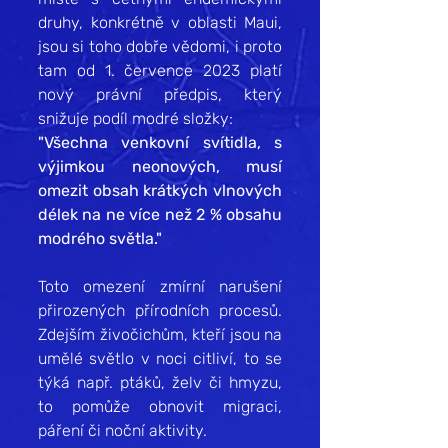
druhy, konkrétně v oblasti Maui, 
jsou si toho dobře vědomi, i proto 
tam od 1. července 2023 platí 
nový právní předpis, který 
snižuje podíl modré složky:
"Všechna venkovní svítidla, s 
výjimkou neonových, musí 
omezit obsah krátkých vlnových 
délek na ne více než 2 % obsahu 
modrého světla."
Toto omezení zmírní narušení 
přirozených přírodních procesů. 
Zdejším živočichům, kteří jsou na 
umělé světlo v noci citliví, to se 
týká např. ptáků, želv či hmyzu, 
to pomůže obnovit migraci, 
páření či noční aktivity. 