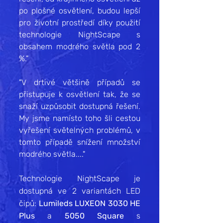
po plošné osvětlení, budou lepší 
pro životní prostředí díky použití 
technologie NightScape s 
obsahem modrého světla pod 2 
%."
"V drtivé většině případů se 
přistupuje k osvětlení tak, že se 
snaží uzpůsobit dostupná řešení. 
My jsme namísto toho šli cestou 
vyřešení světelných problémů, v 
tomto případě snížení množství 
modrého světla...."
Technologie NightScape je 
dostupná ve 2 variantách LED 
čipů: 
Lumileds LUXEON 3030 HE 
Plus
 a 
5050 Square
 s 