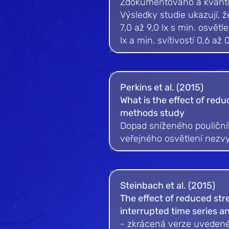
Zdokumentováno a kvantifi
Výsledky studie ukazují, ž
7,0 až 9,0 lx s min. osvětl
lx a min. svítivostí 0,6 až
Perkins et al. (2015)
What is the effect of redu
methods study
Dopad sníženého pouličníh
veřejného osvětlení nezvy
Steinbach et al. (2015)
The effect of reduced str
interrupted time series a
- zkrácená verze uvedené 