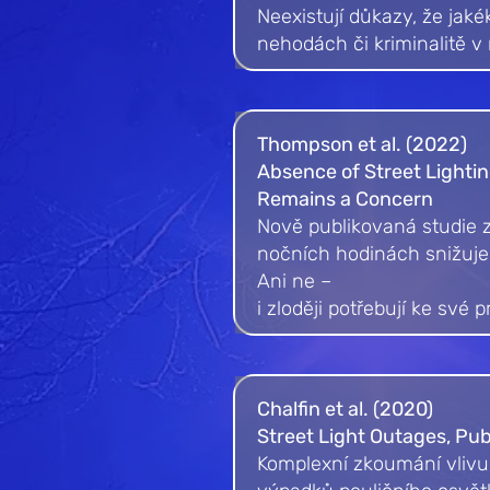
Neexistují důkazy, že jak
nehodách či kriminalitě v 
Thompson et al. (2022)
Absence of Street Lighti
Remains a Concern
Nově publikovaná studie z
nočních hodinách snižuje 
Ani ne –
i zloději potřebují ke své 
Chalfin et al. (2020)
Street Light Outages, Pu
Komplexní zkoumání vlivu 