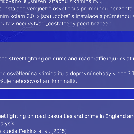
kováno je „snížení strachu z kriminality“.
e instalace veřejného osvětlení s průměrnou horizontáln
ením kolem 2,0 lx jsou „dobré“ a instalace s průměrnou s
 0,9 lx v noci vytváří „dostatečný pocit bezpečí“.
ced street lighting on crime and road traffic injuries a
o osvětlení na kriminalitu a dopravní nehody v noci? 
šuje nehodovost ani kriminalitu.
eet lighting on road casualties and crime in England an
nalysis
studie Perkins et al. (2015)