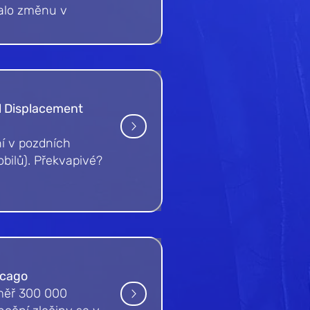
nalo změnu v
l Displacement
ní v pozdních
bilů). Překvapivé?
icago
éměř 300 000