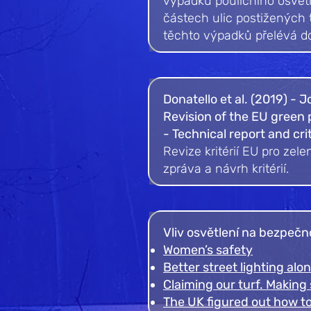
výpadků pouličního osvětl
částech ulic postižených 
těchto výpadků přelévá do 
Donatello et al. (2019) -
Revision of the EU green p
- Technical report and cri
Revize kritérií EU pro ze
zpráva a návrh kritérií.
Vliv osvětlení na bezpečn
Women’s safety
Better street lighting al
Claiming our turf. Making
The UK figured out how t