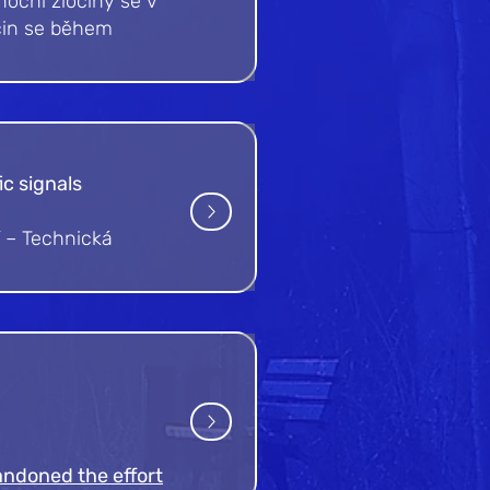
noční zločiny se v
očin se během
ic signals
í – Technická
andoned the effort