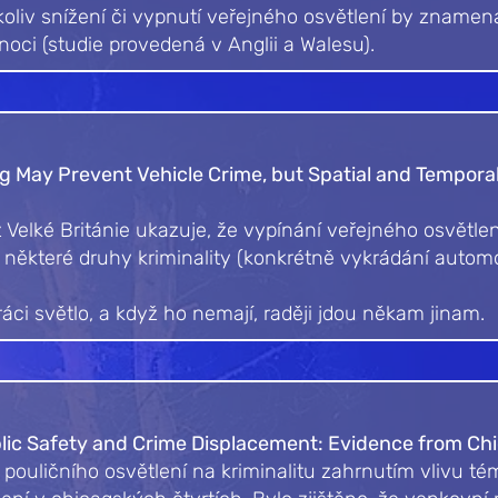
ékoliv snížení či vypnutí veřejného osvětlení by zname
noci (studie provedená v Anglii a Walesu).
ng May Prevent Vehicle Crime, but Spatial and Tempora
 Velké Británie ukazuje, že vypínání veřejného osvětle
některé druhy kriminality (konkrétně vykrádání automo
práci světlo, a když ho nemají, raději jdou někam jinam.
blic Safety and Crime Displacement: Evidence from Ch
pouličního osvětlení na kriminalitu zahrnutím vlivu t