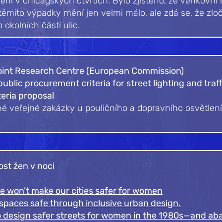
ení v chicagských čtvrtích. Bylo zjištěno, že venkovní 
těmito výpadky mění jen velmi málo, ale zdá se, že zl
okolních částí ulic.
 Joint Research Centre (European Commission)​
ublic procurement criteria for street lighting and traff
teria proposal
lené veřejné zakázky u pouličního a dopravního osvětlen
ost žen v noci
one won’t make our cities safer for women
 spaces safe through inclusive urban design.
o design safer streets for women in the 1980s—and ab