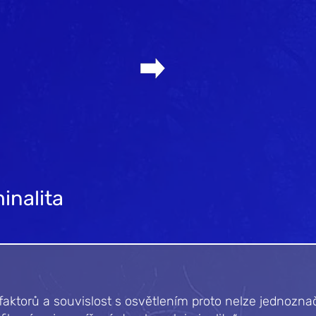
inalita
 faktorů a souvislost s osvětlením proto nelze jednozna