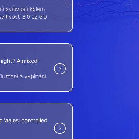
í svítivostí kolem
vítivostí 3,0 až 5,0
t night? A mixed-
Tlumení a vypínání
d Wales: controlled